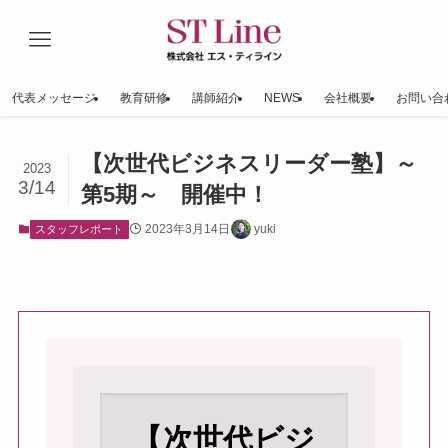
代表メッセージ
教育研修
講師紹介
NEWS
会社概要
お問い合
【次世代ビジネスリーダー塾】～
2023
3/14
第5期～ 開催中！
2023年3月14日
yuki
スタッフレポート
【次
世代ビジ