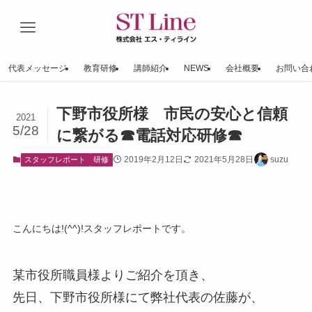
代表メッセージ
教育研修
講師紹介
NEWS
会社概要
お問い合
下野市役所様 市民の安心と信頼
2021
5/28
に繋がる☎電話対応研修☎
2019年2月12日
2021年5月28日
suzu
スタッフレポート
研修
こんにちは!(^^)!スタッフレポートです。
某市役所職員様よりご紹介を頂き、
先日、下野市役所様にて弊社代表の佐藤が、